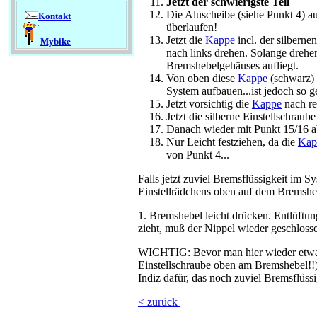
Jetzt der schwierigste Teil
Die Aluscheibe (siehe Punkt 4) au
Kontakt
überlaufen!
Jetzt die
Kappe
incl. der silberne
Mybike
nach links drehen. Solange dreh
Bremshebelgehäuses aufliegt.
Von oben diese
Kappe
(schwarz) 
System aufbauen...ist jedoch so g
Jetzt vorsichtig die
Kappe
nach re
Jetzt die silberne Einstellschrau
Danach wieder mit Punkt 15/16 a
Nur Leicht festziehen, da die
Kap
von Punkt 4...
Falls jetzt zuviel Bremsflüssigkeit im S
Einstellrädchens oben auf dem Bremsheb
1. Bremshebel leicht drücken. Entlüftu
zieht, muß der Nippel wieder geschloss
WICHTIG: Bevor man hier wieder etwas 
Einstellschraube oben am Bremshebel!!
Indiz dafür, das noch zuviel Bremsflüssi
< zurück