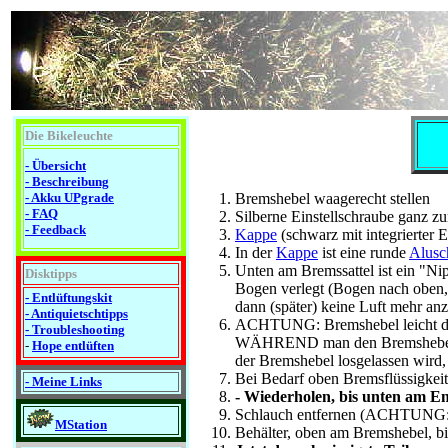
Die Bikeleuchte
- Übersicht
- Beschreibung
- Akku UPgrade
Bremshebel waagerecht stellen
- FAQ
Silberne Einstellschraube ganz z
- Feedback
Kappe
(schwarz mit integrierter 
In der
Kappe
ist eine runde
Alusc
Unten am Bremssattel ist ein "Ni
Disktipps
Bogen verlegt (Bogen nach oben, 
- Entlüftungskit
dann (später) keine Luft mehr anz
- Antiquietschtipps
ACHTUNG: Bremshebel leicht drüc
-
Troubleshooting
WÄHREND man den Bremshebel Ric
-
Hope entlüften
der Bremshebel losgelassen wird,
Bei Bedarf oben Bremsflüssigkeit
- Meine Links
- Wiederholen, bis unten am En
Schlauch entfernen (ACHTUNG: Br
MStation
Behälter, oben am Bremshebel, b