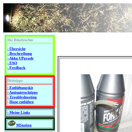
Die Bikeleuchte
- Übersicht
- Beschreibung
- Akku UPgrade
- FAQ
- Feedback
Disktipps
- Entlüftungskit
- Antiquietschtipps
-
Troubleshooting
-
Hope entlüften
- Meine Links
MStation